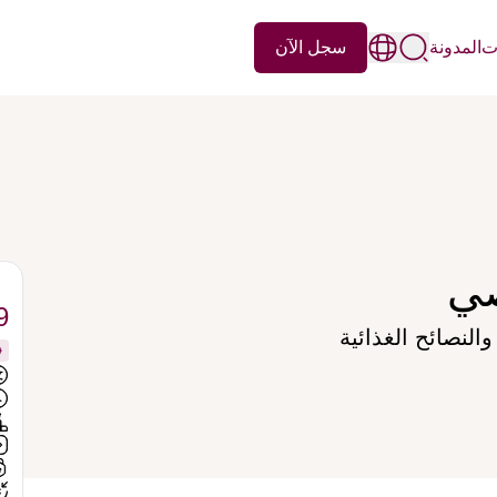
سجل الآن
ات
المدونة
صي
9
النصائح الغذائية