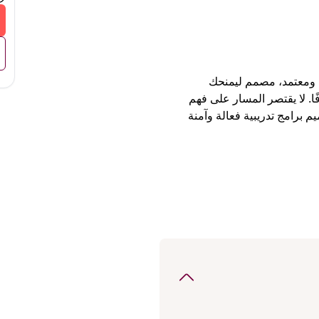
أساسيات التدريب الشخصي" هو مسار تعليمي وتدريبي شامل ومعتمد، مصمم ليمنحك 
المعرفة العلمية والمهارات العملية اللازمة لتصبح مدربًا محترفًا. لا يقتصر المسار على فهم 
 برامج تدريبية فعالة وآمنة