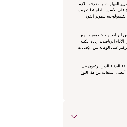
دورة "التدريب بالأثقال" هي برنامج تدريبي متخصص يهدف إلى تطوير المهارات والمعرفة اللازمة 
لتصميم وتنفيذ برامج تدريب القوة بشكل فعّال وآمن. تركز الدورة على الأسس العلمية للتدريب 
بالأثقال، بما في ذلك تقنيات رفع الأوزان الصحيحة، وفهم المبادئ الفسيولوجية لتطوير القوة 
تغطي الدورة أيضًا كيفية اختيار التمارين المناسبة لفئات مختلفة من الرياضيين، وتصميم برامج 
تدريبية مخصصة تتناسب مع الأهداف الفردية، سواء كانت لتحسين الأداء الرياضي، زيادة الكتلة 
العضلية، أو تعزيز اللياقة البدنية العامة. بالإضافة إلى ذلك، يتم التركيز على الوقاية من الإصابات 
هذه الدورة مثالية للرياضيين، المدربين الشخصيين، وأخصائيي اللياقة البدنية الذين يرغبون في 
تعميق فهمهم للتدريب بالأثقال وتطبيق أفضل الممارسات لتحقيق أقصى استفادة من هذا النوع 