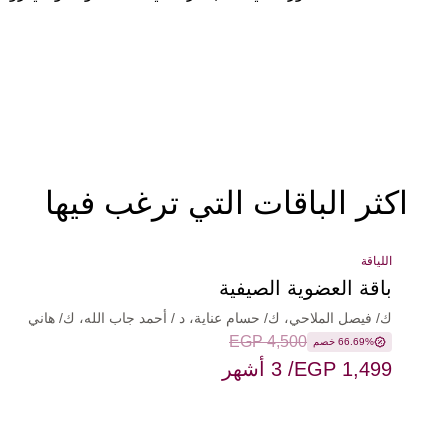
اكثر الباقات التي ترغب فيها
اللياقة
باقة العضوية الصيفية
ك/ فيصل الملاحي، ك/ حسام عناية، د / أحمد جاب الله، ك/ هاني
EGP 4,500
إمام، د/ أحمد اللاوندي، د/ أحمد الهواري، د/ يوسام لطفي، د/ عبد
66.69% خصم
الله هريدي، د/ محمد المغني، د/ بسمة حمدي
EGP 1,499
/ 3 أشهر