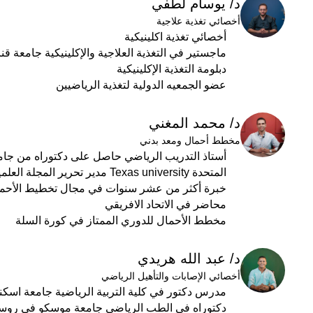
د/ يوسام لطفي
أخصائي تغذية علاجية
أخصائي تغذية اكلينيكية
ماجستير في التغذية العلاجية والإكلينيكية جامعة ق
دبلومة التغذية الإكلينيكية
عضو الجمعيه الدولية لتغذية الرياضيين
د/ محمد المغني
مخطط أحمال ومعد بدني
أستاذ التدريب الرياضي حاصل على دكتوراه من جا
المتحدة Texas university مدير تحرير المجلة العلمية لعلوم الرياضة
خبرة أكثر من عشر سنوات في مجال تخطيط الأحمال و
محاضر في الاتحاد الافريقي
مخطط الأحمال للدوري الممتاز في كورة السلة
د/ عبد الله هريدي
أخصائي الإصابات والتأهيل الرياضي
مدرس دكتور في كلية التربية الرياضية جامعة اسكن
دكتوراه في الطب الرياضي جامعة موسكو في روسيا cow State university