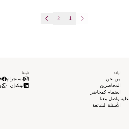
2
1
لياقة
تابعنا
من نحن
إنستجرام
ف
المحاضرين
لينكدإن
و
انضمام كمحاضر
لية
تواصل معنا
الأسئلة الشائعة