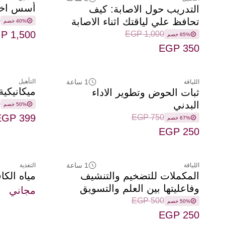
أسس اختيا
التدريب حول الاصابة: كيف
تحافظ علي لياقتك اثناء الاصابة
0
40% خصم
P 1,500
EGP 1,000
65% خصم
EGP 350
1 ساعة
التأهيل
اللياقة
ميكانيكي
ثبات الحوض وتطوير الاداء
البدني
0
50% خصم
EGP 399
EGP 750
67% خصم
EGP 250
1 ساعة
اللياقة
التغذية
المكملات للتضخيم والتنشيف
مياه الك
وفاعليتها بين العلم والتسويق
مجاني
EGP 500
50% خصم
EGP 250