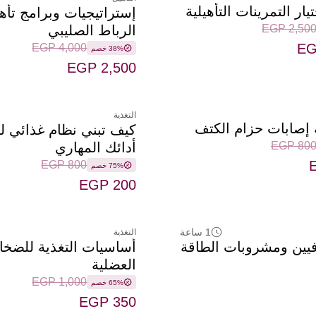
ر التمرينات التأهيلية
إستراتيجيات وبرامج تأه
EGP 2,50
الرباط الصليبي
EG
EGP 4,000
38% خصم
EGP 2,500
التغذية
ة إصابات حزام الكتف
كيف تبني نظام غذائي ل
EGP 80
أدائك المهاري
EGP 800
75% خصم
EGP 200
1 ساعة
التغذية
افيين ومشروبات الطاقة
أساسيات التغذية للضخا
العضلية
EGP 1,000
65% خصم
EGP 350