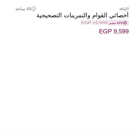
45 ساعة
اللياقة
أخصائي القوام والتمرينات التصحيحية
EGP 15,999
40% خصم
EGP 9,599