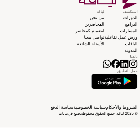
استكشف
لياقة
الدورات
من نحن
البرامج
المحاضرين
المسارات
انضمام كمحاضر
ورش عمل تفاعلية
تواصل معنا
الباقات
الأسئلة الشائعة
المدونة
تابعنا
حمل التطبيق
الشروط والأحكام
سياسة الخصوصية
سياسة الدفع
© 2025 لياقة. جميع الحقوق محفوظة.
صنع في
بيانات