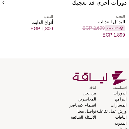
دورات أخرى قد تعجبك
التغذية
التغذية
البدائل الغذائية
أنواع الدايت
EGP 2,699
EGP 1,800
30% خصم
EGP 1,899
استكشف
لياقة
الدورات
من نحن
البرامج
المحاضرين
المسارات
انضمام كمحاضر
ورش عمل تفاعلية
تواصل معنا
الباقات
الأسئلة الشائعة
المدونة
تابعنا